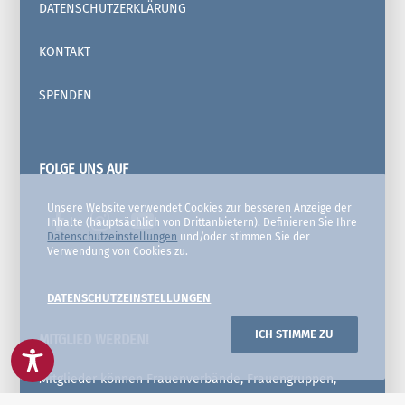
DATENSCHUTZERKLÄRUNG
KONTAKT
SPENDEN
FOLGE UNS AUF
Unsere Website verwendet Cookies zur besseren Anzeige der
Inhalte (hauptsächlich von Drittanbietern). Definieren Sie Ihre
Datenschutzeinstellungen
und/oder stimmen Sie der
Verwendung von Cookies zu.
DATENSCHUTZEINSTELLUNGEN
ICH STIMME ZU
MITGLIED WERDEN!
Mitglieder können Frauenverbände, Frauengruppen,
Arbeitsgemeinschaften und Selbsthilfegruppen von