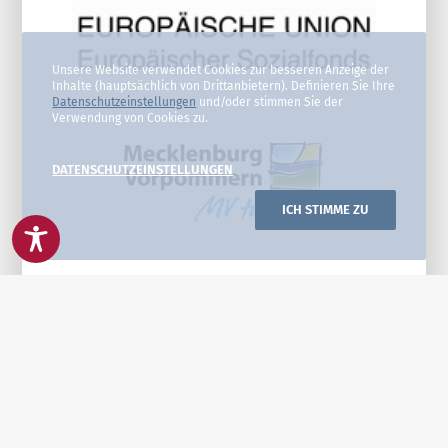
Unsere Website verwendet Cookies zur besseren Anzeige der
Inhalte (hauptsächlich von Drittanbietern). Definieren Sie Ihre
Datenschutzeinstellungen
und/oder stimmen Sie der
Verwendung von Cookies zu.
DATENSCHUTZEINSTELLUNGEN
ICH STIMME ZU
WICHTIG