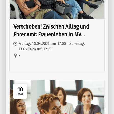
Verschoben! Zwischen Alltag und
Ehrenamt: Frauenleben in MV
(Gendersensibilität und
Freitag, 10.04.2026 um 17:00 - Samstag,
11.04.2026 um 16:00
Antifeminismus)
-
10
MAI