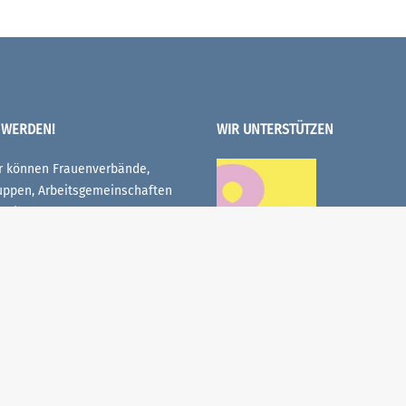
 WERDEN!
WIR UNTERSTÜTZEN
er können Frauenverbände,
uppen, Arbeitsgemeinschaften
sthilfegruppen von Frauen
enn sie die Gleichstellungsziele
sfrauenrates M-V teilen und in
undesland organisiert sind.
WIR SIND