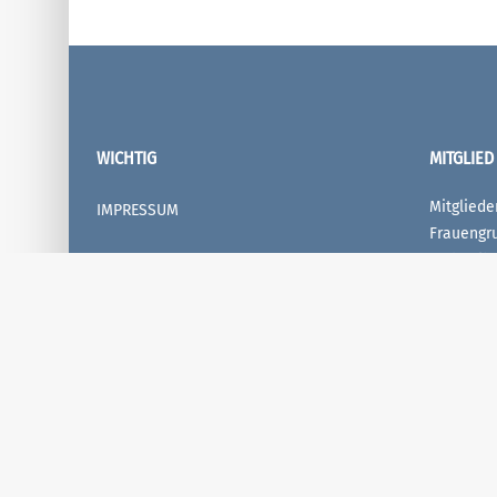
WICHTIG
MITGLIED
Mitglied
IMPRESSUM
Frauengr
und Selb
DATENSCHUTZERKLÄRUNG
werden, w
des Lande
KONTAKT
unserem B
SPENDEN
MEHR
FOLGE UNS AUF