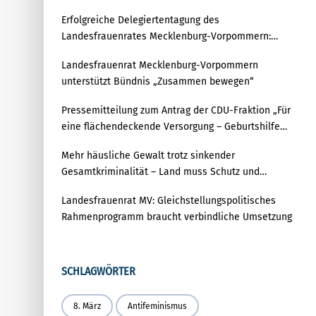
Erfolgreiche Delegiertentagung des
Landesfrauenrates Mecklenburg-Vorpommern:
Gemeinsam für Gleichstellung und Demokratie
Landesfrauenrat Mecklenburg-Vorpommern
unterstützt Bündnis „Zusammen bewegen“
Pressemitteilung zum Antrag der CDU-Fraktion „Für
eine flächendeckende Versorgung – Geburtshilfe
zukunftsfest aufstellen“
Mehr häusliche Gewalt trotz sinkender
Gesamtkriminalität – Land muss Schutz und
Prävention deutlich stärken
Landesfrauenrat MV: Gleichstellungspolitisches
Rahmenprogramm braucht verbindliche Umsetzung
SCHLAGWÖRTER
8. März
Antifeminismus